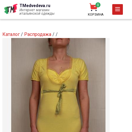
Перейти
0
TMedvedeva.ru
к
Интернет магазин
итальянской одежды
КОРЗИНА
основному
содержанию
Каталог
/
Распродажа
/
/