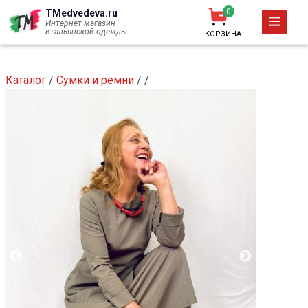
Перейти
0
TMedvedeva.ru
к
Интернет магазин
итальянской одежды
КОРЗИНА
основному
содержанию
Каталог
/
Сумки и ремни
/
/