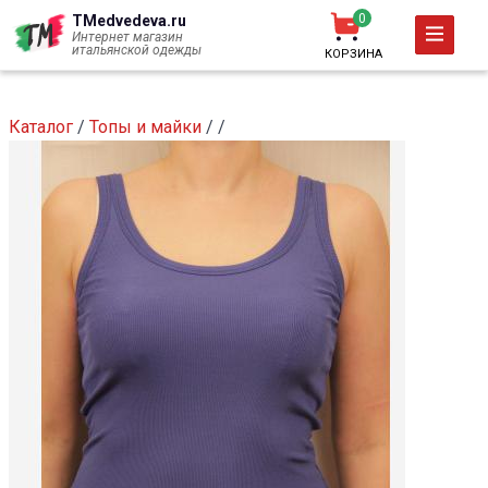
Перейти
0
TMedvedeva.ru
к
Интернет магазин
итальянской одежды
КОРЗИНА
основному
содержанию
Каталог
/
Топы и майки
/
/