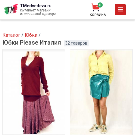
Перейти
0
TMedvedeva.ru
к
Интернет магазин
итальянской одежды
КОРЗИНА
основному
содержанию
Каталог
/
Юбки
/
Юбки Please Италия
32 товаров