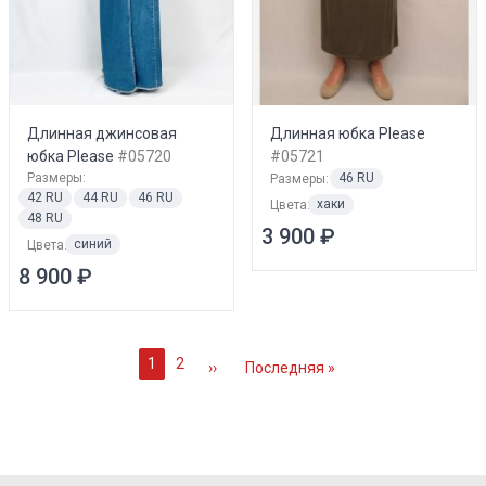
Длинная джинсовая
Длинная юбка Please
юбка Please
#05720
#05721
Размеры:
46 RU
Размеры:
42 RU
44 RU
46 RU
хаки
Цвета:
48 RU
3 900 ₽
синий
Цвета:
8 900 ₽
1
2
Текущая
Page
Следующая
››
Последняя
Последняя »
страница
страница
страница