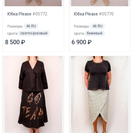
Юбка Please
#05772
Юбка Please
#05770
46 RU
46 RU
Размеры:
Размеры:
светло-розовый
бежевый
Цвета:
Цвета:
8 500 ₽
6 900 ₽