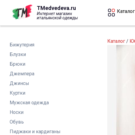
Перейти
TMedvedeva.ru
к
Каталог
Интернет магазин
основному
итальянской одежды
содержанию
Каталог
/
Ю
Бижутерия
Блузки
Брюки
Джемпера
Джинсы
Куртки
Мужская одежда
Носки
Обувь
Пиджаки и кардиганы