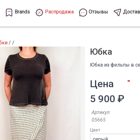
Brands
Распродажа
Отзывы
Достав
бки
/
/
Юбка
Юбка из фельпы в се
Цена
5 900 ₽
Артикул
05665
Цвет